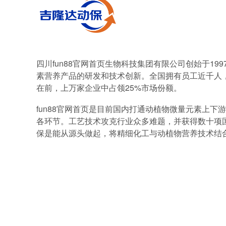
四川fun88官网首页生物科技集团有限公司创始于1997年
素营养产品的研发和技术创新。全国拥有员工近千人
在前，上万家企业中占领25%市场份额。
fun88官网首页是目前国内打通动植物微量元素上下游产
各环节。工艺技术攻克行业众多难题，并获得数十项国家发明
保是能从源头做起，将精细化工与动植物营养技术结合