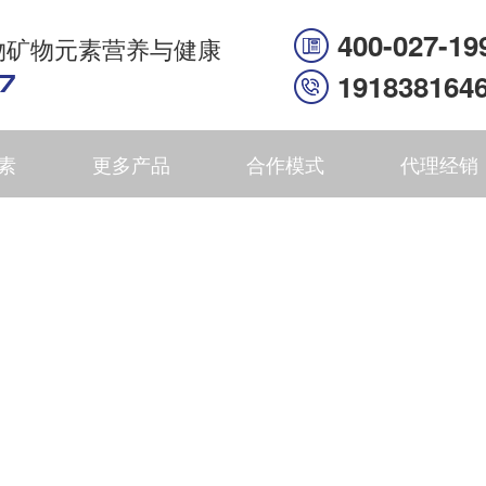
400-027-19
物矿物元素营养与健康
191838164
素
更多产品
合作模式
代理经销