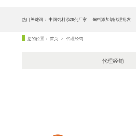
热门关键词：
中国饲料添加剂厂家
饲料添加剂代理批发
您的位置：
首页
代理经销
>
代理经销