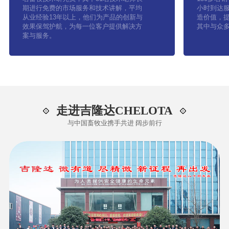
期进行免费的市场服务和技术讲解，平均
小时到达
从业经验13年以上，他们为产品的创新与
造价值，提
效果保驾护航，为每一位客户提供解决方
其中与众
案与服务。
走进吉隆达CHELOTA
与中国畜牧业携手共进 阔步前行