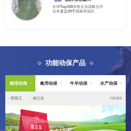
全球
Top100
农牧企业战略合作
业务覆盖
29个
国家和地区
功能动保产品
猪用动保
禽用动保
牛羊动保
水产动保
- 肥猪王
- 健立血
+MORE