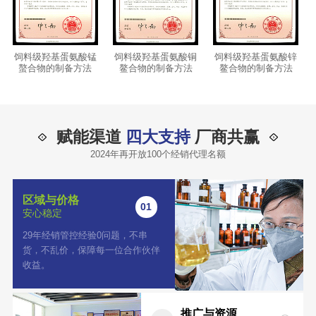
钠
饲料级羟基蛋氨酸锰
饲料级羟基蛋氨酸铜
饲料级羟基蛋氨酸锌
备
螯合物的制备方法
鳌合物的制备方法
鳌合物的制备方法
赋能渠道
四大支持
厂商共赢
2024年再开放100个经销代理名额
区域与价格
01
安心稳定
29年经销管控经验0问题，不串
货，不乱价，保障每一位合作伙伴
收益。
推广与资源