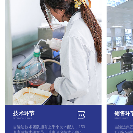
技术环节
销售环
TECHNICAL LINKS
SALES LINKS
吉隆达技术团队拥有上千个技术配方，150
吉隆达集
名畜牧技术研究员，其中31名技术老师长
150多名