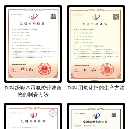
饲料级羟基蛋氨酸锌鳌合
饲料用氧化锌的生产方法
物的制备方法