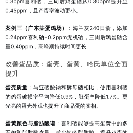
0.3ppm喜利硒，三周后鸡蛋硒从0.30ppm提升至
0.45ppm，且产蛋率波动更小。
案例三（广东某蛋鸡场）
：海兰灰240日龄，添加
0.24ppm喜利硒+0.2ppm无机硒，三周后鸡蛋硒含
量0.40ppm，高峰期持续时间更长。
改善蛋品质：蛋壳、蛋黄、哈氏单位全面
提升
蛋壳质量
：与亚硒酸钠和酵母硒相比，使用喜利硒
的鸡蛋破损率平均降低0.9%，脏蛋率降低1.7%。更
光亮的蛋壳外观也提升了商品蛋的卖相。
蛋黄颜色与脂肪酸谱
：喜利硒能够提高蛋黄中的多
不饱和脂肪酸含量，减少短链脂肪酸，提升鸡蛋的