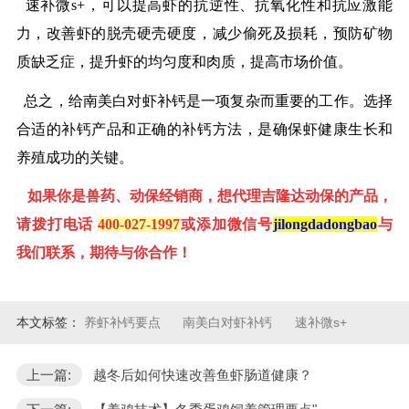
速补微s+，可以提高虾的抗逆性、抗氧化性和抗应激能
力，改善虾的脱壳硬壳硬度，减少偷死及损耗，预防矿物
质缺乏症，提升虾的均匀度和肉质，提高市场价值。
总之，给南美白对虾补钙是一项复杂而重要的工作。选择
合适的补钙产品和正确的补钙方法，是确保虾健康生长和
养殖成功的关键。
如果你是兽药、动保经销商，想代理吉隆达动保的产品，
请拨打电话
400-027-1997
或添加微信号
jilongdadongbao
与
我们联系，期待与你合作！
本文标签：
养虾补钙要点
南美白对虾补钙
速补微s+
上一篇:
越冬后如何快速改善鱼虾肠道健康？