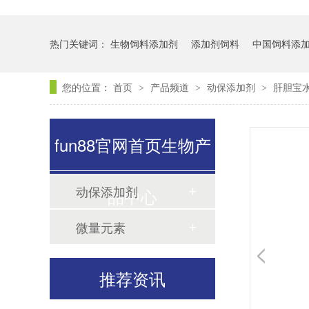
热门关键词：
生物饲料添加剂
添加剂饲料
中国饲料添
您的位置：
首页
产品频道
动保添加剂
肝胆宝
>
>
>
fun88官网首页生物产
动保添加剂
品中心
微量元素
推荐资讯