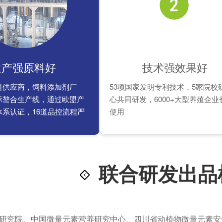
生产强原料好
技术强效果好
应商，饲料添加剂厂
53项国家发明专利技术，5家院
合生产线，通过欧盟产
心共同研发，6000+大型养殖企业
系认证，16道品控流程严
使用
联合研发出品
页研究院、中国微量元素营养研究中心、四川省动植物微量元素安