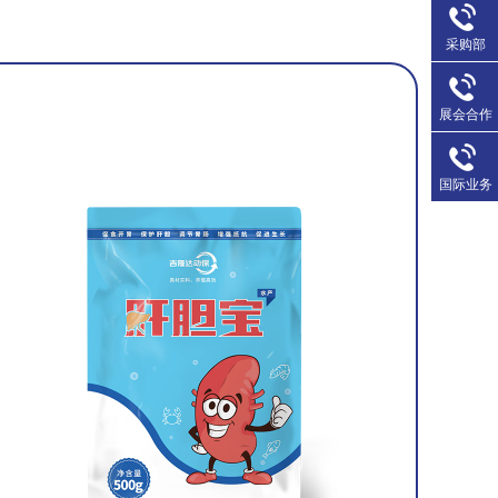
采购部
展会合作
国际业务