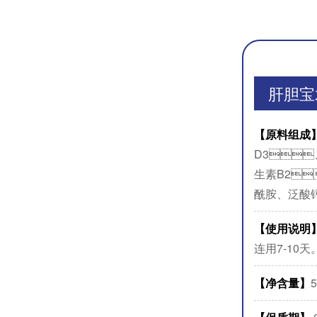
肝胆宝
【原料组成
D3
生素B2
酰胺、泛酸钙
【使用说明
连用7-10天
【净含量】