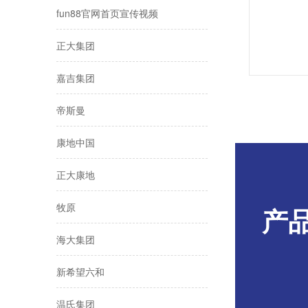
fun88官网首页宣传视频
正大集团
嘉吉集团
帝斯曼
康地中国
正大康地
牧原
产
海大集团
新希望六和
温氏集团