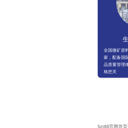
全国微矿原料供
家，配备国际螯
品质量管理体
格把关
fun88官网首