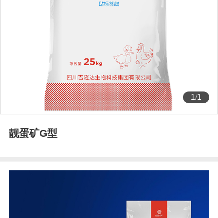
1
/
1
靓蛋矿G型