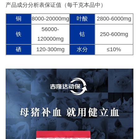
产品成分分析表保证值（每千克本品中）
铜
8000-20000mg
叶酸
2800-6000mg
56000-
铁
钴
250-600mg
120000mg
硒
120-300mg
水分
≤10%