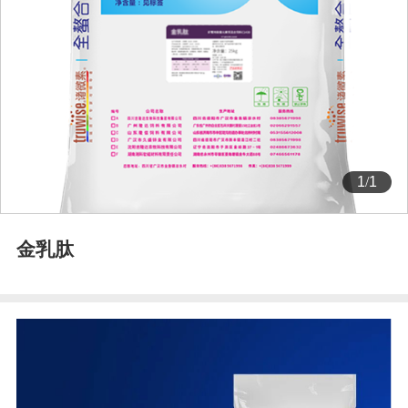
1
/
1
金乳肽