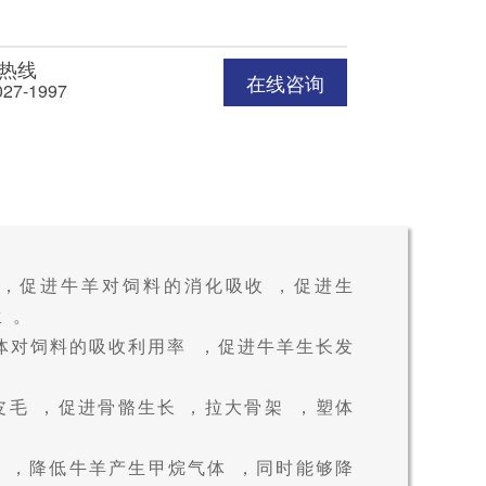
热线
在线咨询
027-1997
消化，促进牛羊对饲料的消化吸收，促进生
。
提高机体对饲料的吸收利用率，促进牛羊生长发
毛，促进骨骼生长，拉大骨架，塑体
，降低牛羊产生甲烷气体，同时能够降