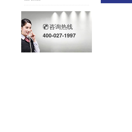
咨询热线
400-027-1997