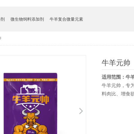
加剂
微生物饲料添加剂
牛羊复合微量元素
帅
牛羊元帅
适用范围：
牛羊元帅
料肉比、增食欲