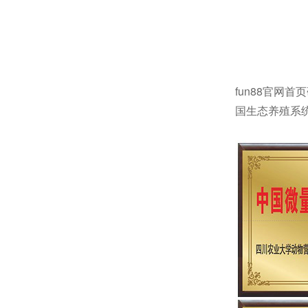
fun88官网首
国生态养殖系