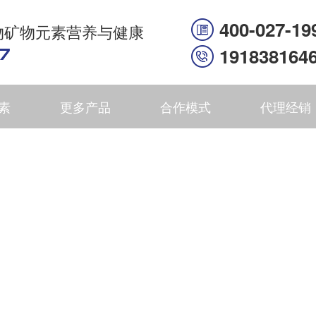
400-027-19
物矿物元素营养与健康
191838164
素
更多产品
合作模式
代理经销