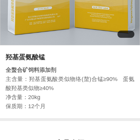
羟基蛋氨酸锰
全螯合矿饲料添加剂
主含量：羟基蛋氨酸类似物络(螯)合锰≥90% 蛋氨
酸羟基类似物≥40%
净含量：20kg
保质期：12个月