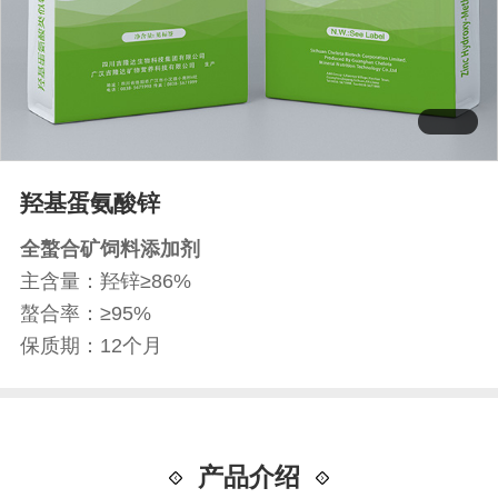
羟基蛋氨酸锌
全螯合矿饲料添加剂
主含量：羟锌≥86%
螯合率：≥95%
保质期：12个月
产品介绍